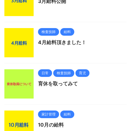
3月給料公開
検査技師
給料
4月給料頂きました！
日常
検査技師
育児
育休を取ってみて
家計管理
給料
10月の給料