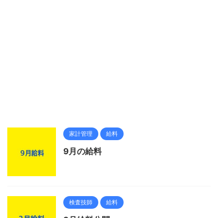
家計管理
給料
9月の給料
検査技師
給料