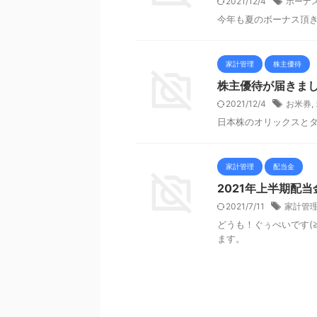
2021/12/4
ボーナ
今年も夏のボーナス頂
家計管理
株主優待
株主優待が届きまし
2021/12/4
お米券
,
日本株のオリックスと
家計管理
配当金
2021年上半期配当
2021/7/11
家計管
どうも！ぐぅぺいです(≧
ます。