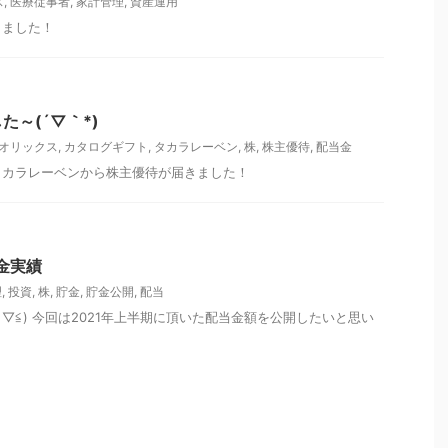
ス
,
医療従事者
,
家計管理
,
資産運用
きました！
た～(´▽｀*)
オリックス
,
カタログギフト
,
タカラレーベン
,
株
,
株主優待
,
配当金
タカラレーベンから株主優待が届きました！
金実績
理
,
投資
,
株
,
貯金
,
貯金公開
,
配当
▽≦) 今回は2021年上半期に頂いた配当金額を公開したいと思い