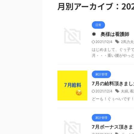
月別アーカイブ：202
日常
✱ 奥様は看護師 
2021/12/4
2馬力夫
はじめまして、ぐぅ子で
月・・・重い腰がやっ
家計管理
7月の給料頂きまし
2021/12/4
夫婦
,
看
どーも！ぐぅぺいです！ 7
家計管理
7月ボーナス頂きました