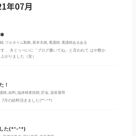
1年07月
✱
婦
,
フルタイム勤務
,
新米夫婦
,
看護師
,
看護師あるある
す． 夫ぐぅぺいに「ブログ書いてね」と言われて はや数か
と上がりました（笑）
た！
護師
,
給料
,
臨床検査技師
,
貯金
,
資産運用
月の給料頂きました(*^-^*)
(*^-^*)